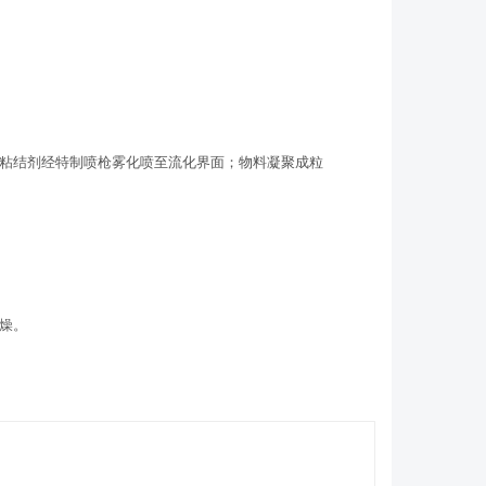
粘结剂经特制喷枪雾化喷至流化界面；物料凝聚成粒
燥。