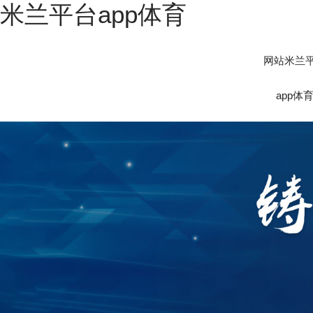
米兰平台app体育
网站米兰
app体