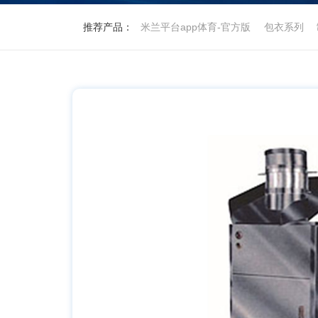
推荐产品：
米兰平台app体育-官方版
包衣系列