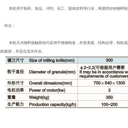
本机用于制药、食品、冲剂、化工、固体饮料等行业，将搅拌好的物料制
特点：
本机凡与物料接触部份均采用不锈钢制造，外形美观，结构合理，制粒成
颗粒破损，并适合流水作业。