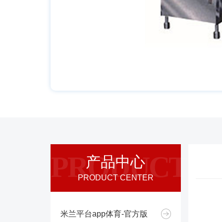
PRODUCT
产品中心
PRODUCT CENTER
米兰平台app体育-官方版