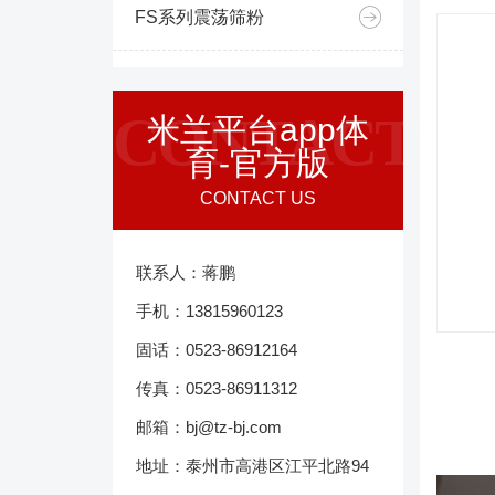
FS系列震荡筛粉
CONTACT
米兰平台app体
育-官方版
CONTACT US
联系人：蒋鹏
手机：13815960123
固话：0523-86912164
传真：0523-86911312
邮箱：bj@tz-bj.com
地址：泰州市高港区江平北路94