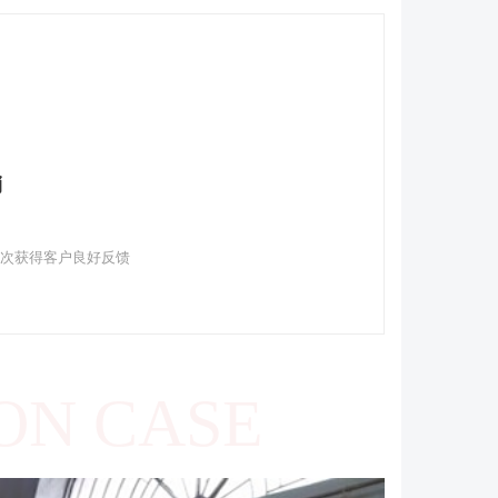
销
多次获得客户良好反馈
ON CASE