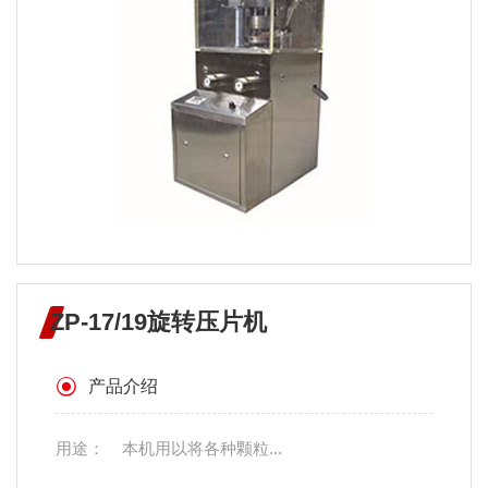
ZP-17/19旋转压片机
产品介绍
用途： 本机用以将各种颗粒...