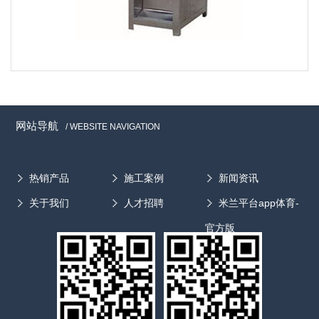
网站导航
/ WEBSITE NAVIGATION
热销产品
施工案例
新闻资讯
关于我们
人才招聘
米兰平台app体育-
官方版