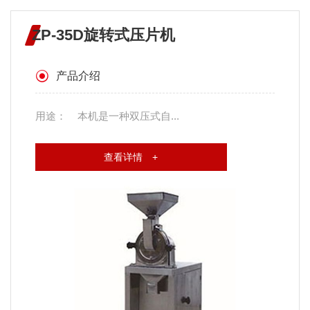
ZP-35D旋转式压片机
产品介绍
用途： 本机是一种双压式自...
查看详情 +