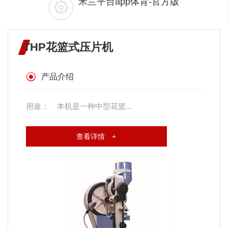
米兰平台app体育-官方版
THP花篮式压片机
产品介绍
用途： 本机是一种中型花篮...
查看详情 +