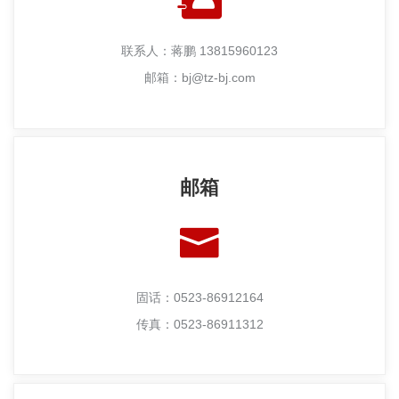
联系人：蒋鹏 13815960123
邮箱：bj@tz-bj.com
邮箱
固话：0523-86912164
传真：0523-86911312