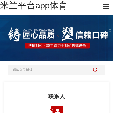
米兰平台app体育
网站米兰平台app体育
热销产品
施工案例
新闻资讯
关于我们
人才招聘
米兰平台app体育-官方版
联系人