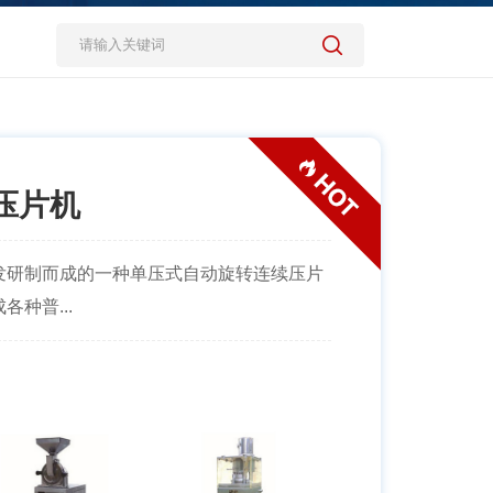
式压片机
发研制而成的一种单压式自动旋转连续压片
种普...