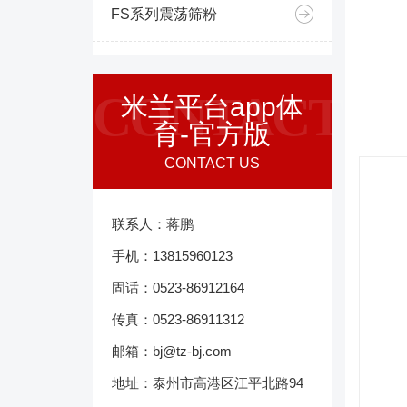
FS系列震荡筛粉
CONTACT
米兰平台app体
育-官方版
CONTACT US
联系人：蒋鹏
手机：13815960123
固话：0523-86912164
传真：0523-86911312
邮箱：bj@tz-bj.com
地址：泰州市高港区江平北路94