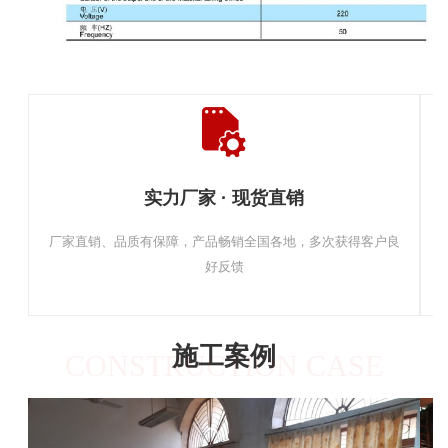
实力厂家 · 现货直销
厂家直销、品质有保障，产品畅销全国各地，多次获得客户良
好反馈
施工案例
CONSTRUCTION CASE