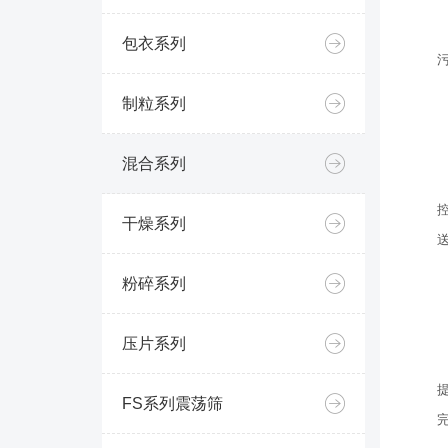
包衣系列
制粒系列
混合系列
干燥系列
粉碎系列
压片系列
FS系列震荡筛