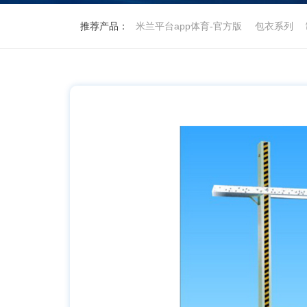
推荐产品：
米兰平台app体育-官方版
包衣系列