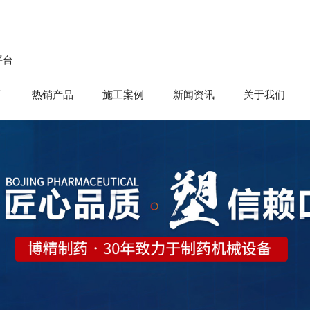
平台
育
热销产品
施工案例
新闻资讯
关于我们