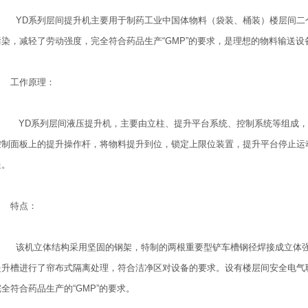
YD系列层间提升机主要用于制药工业中国体物料（袋装、桶装）楼层间二
污染，减轻了劳动强度，完全符合药品生产“GMP”的要求，是理想的物料输送
工作原理：
YD系列层间液压提升机，主要由立柱、提升平台系统、控制系统等组成，
控制面板上的提升操作杆，将物料提升到位，锁定上限位装置，提升平台停止运
送。
特点：
该机立体结构采用坚固的钢架，特制的两根重要型铲车槽钢径焊接成立体
提升槽进行了帘布式隔离处理，符合洁净区对设备的要求。设有楼层间安全电气
完全符合药品生产的“GMP”的要求。