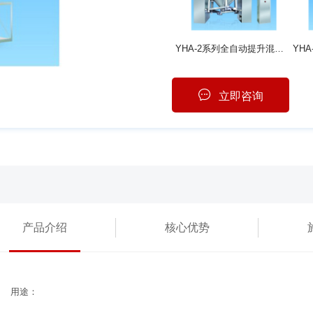
YHA-2系列全自动提升混合机
立即咨询
产品介绍
核心优势
用途：