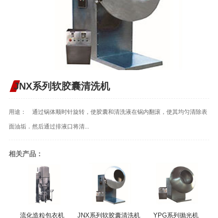
JNX系列软胶囊清洗机
用途： 通过锅体顺时针旋转，使胶囊和清洗液在锅内翻滚，使其均匀清除表
面油垢．然后通过排液口将清...
相关产品：
流化造粒包衣机
JNX系列软胶囊清洗机
YPG系列抛光机