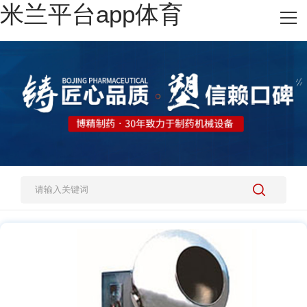
米兰平台app体育
网站米兰平台app体育
热销产品
施工案例
新闻资讯
关于我们
人才招聘
米兰平台app体育-官方版