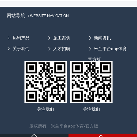
网站导航
/ WEBSITE NAVIGATION
热销产品
施工案例
新闻资讯
关于我们
人才招聘
米兰平台app体育-
官方版
关注我们
关注我们
版权所有 米兰平台app体育-官方版