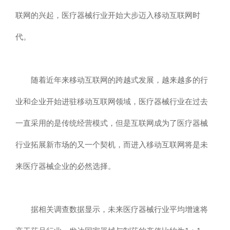
联网的兴起，医疗器械行业开始大步迈入移动互联网时
代。
随着近年来移动互联网的跨越式发展，越来越多的行
业和企业开始进驻移动互联网领域，医疗器械行业在过去
一直采用的是传统经营模式，但是互联网成为了医疗器械
行业拓展新市场的又一个契机，而进入移动互联网将是未
来医疗器械企业的必然选择。
据相关调查数据显示，未来医疗器械行业平均增速将